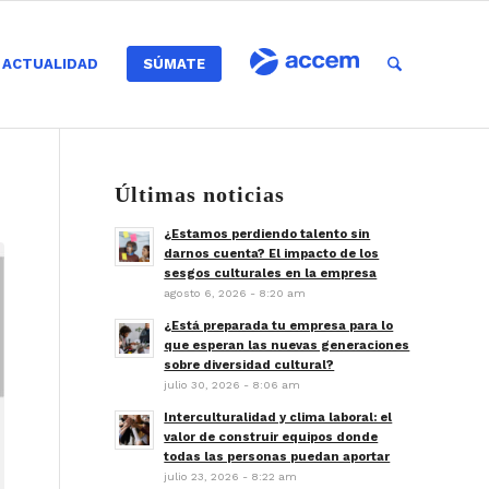
ACTUALIDAD
SÚMATE
Últimas noticias
¿Estamos perdiendo talento sin
darnos cuenta? El impacto de los
sesgos culturales en la empresa
agosto 6, 2026 - 8:20 am
¿Está preparada tu empresa para lo
que esperan las nuevas generaciones
sobre diversidad cultural?
julio 30, 2026 - 8:06 am
Interculturalidad y clima laboral: el
valor de construir equipos donde
todas las personas puedan aportar
julio 23, 2026 - 8:22 am