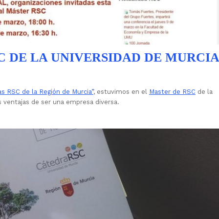
C DE LA UNIVERSIDAD DE MURCI
as RSC de la Región de Murcia”
, estuvimos en el
Master de RSC
de la
s ventajas de ser una empresa diversa.