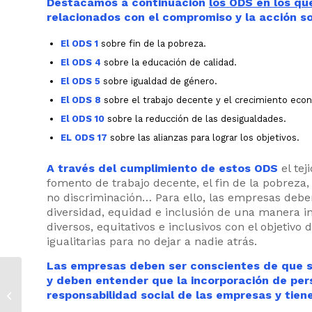
Destacamos a continuación
los ODS en los q
relacionados con el compromiso y la acción so
El ODS 1
sobre fin de la pobreza.
El ODS 4
sobre la educación de calidad.
El ODS 5
sobre igualdad de género.
El ODS 8
sobre el trabajo decente y el crecimiento eco
El ODS 10
sobre la reducción de las desigualdades.
EL ODS 17
sobre las alianzas para lograr los objetivos.
A través del cumplimiento de estos ODS
el tej
fomento de trabajo decente, el fin de la pobreza
no discriminación… Para ello, las empresas deben
diversidad, equidad e inclusión de una manera int
diversos, equitativos e inclusivos con el objeti
igualitarias para no dejar a nadie atrás.
Las empresas deben ser conscientes de que so
Diversidad cultural y
y deben entender que la incorporación de pers
emprendimiento: el
responsabilidad social de las empresas y tiene
papel crucial de las