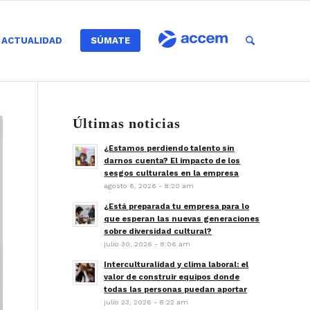
ACTUALIDAD
SÚMATE
Últimas noticias
¿Estamos perdiendo talento sin
darnos cuenta? El impacto de los
sesgos culturales en la empresa
agosto 6, 2026 - 8:20 am
¿Está preparada tu empresa para lo
que esperan las nuevas generaciones
sobre diversidad cultural?
julio 30, 2026 - 8:06 am
Interculturalidad y clima laboral: el
valor de construir equipos donde
todas las personas puedan aportar
julio 23, 2026 - 8:22 am