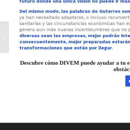
futuro donde una única visión no puede ir más
Del mismo modo, las palabras de Guterres so
ya han necesitado adaptarse, o incluso reconverti
sanitarias y las circunstancias económicas han ex
Alimerka: “Solo
genera aún más nuevas incertidumbres que no p
podemos ser
diversas sean las empresas, mejor podrán integ
competitivos si las
consecuentemente, mejor preparadas estarán 
personas que
transformaciones que están por llegar
.
trabajan son...
Descubre cómo DIVEM puede ayudar a tu emp
obstác