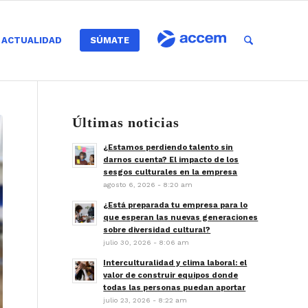
ACTUALIDAD
SÚMATE
Últimas noticias
¿Estamos perdiendo talento sin
darnos cuenta? El impacto de los
sesgos culturales en la empresa
agosto 6, 2026 - 8:20 am
¿Está preparada tu empresa para lo
que esperan las nuevas generaciones
sobre diversidad cultural?
julio 30, 2026 - 8:06 am
Interculturalidad y clima laboral: el
valor de construir equipos donde
todas las personas puedan aportar
julio 23, 2026 - 8:22 am