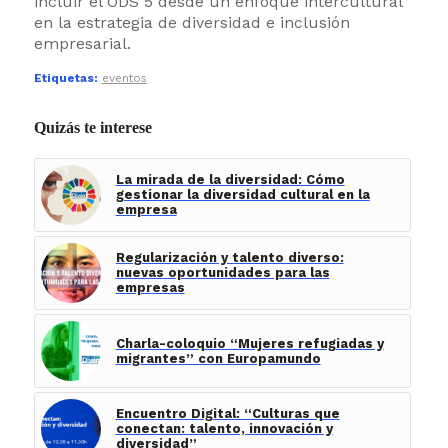
incluir el ODS 5 desde un enfoque intercultural
en la estrategia de diversidad e inclusión
empresarial.
Etiquetas:
eventos
Quizás te interese
La mirada de la diversidad: Cómo
gestionar la diversidad cultural en la
empresa
Regularización y talento diverso:
nuevas oportunidades para las
empresas
Charla-coloquio “Mujeres refugiadas y
migrantes” con Europamundo
Encuentro Digital: “Culturas que
conectan: talento, innovación y
diversidad”