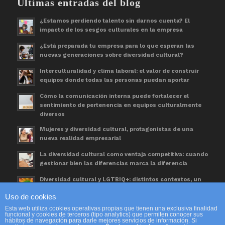
Últimas entradas del blog
¿Estamos perdiendo talento sin darnos cuenta? El
impacto de los sesgos culturales en la empresa
¿Está preparada tu empresa para lo que esperan las
nuevas generaciones sobre diversidad cultural?
Interculturalidad y clima laboral: el valor de construir
equipos donde todas las personas puedan aportar
Cómo la comunicación interna puede fortalecer el
sentimiento de pertenencia en equipos culturalmente
diversos
Mujeres y diversidad cultural, protagonistas de una
nueva realidad empresarial
La diversidad cultural como ventaja competitiva: cuando
gestionar bien las diferencias marca la diferencia
Diversidad cultural y LGTBIQ+: distintos contextos, un
mismo espacio de trabajo
Uso de cookies
Día Mundial de las Personas Refugiadas. Una
Esta web utiliza cookies operativas propias que tienen una exclusiva finalidad
oportunidad para avanzar en diversidad cultural
funcional y cookies de terceros (tipo analytics) que permiten conocer sus
hábitos de navegación para darle mejores servicios de información. Si