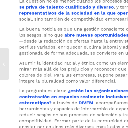
La cuestión no es menor: cuando los procesos de
se priva de talento cualificado y diverso
, y te
representativos de la sociedad en la que ope
social, sino también de competitividad empresari
La buena noticia es que una gestión consciente d
los sesgos, sino que
abre nuevas oportunidade
—desde la redacción de ofertas hasta la entrevis
perfiles variados, enriquecer el clima laboral y 
gestionada de forma adecuada, se convierte en un
Cinco señales de que
tu empresa está
Asumir la identidad racial y étnica como un ele
avanzando en
mirar más allá de los prejuicios y reconocer que
diversidad cultural
colores de piel. Para las empresas, supone pasar
(aunque...
integre la pluralidad como valor diferencial.
La pregunta es clara:
¿están las organizacione
contratación en espacios realmente inclusivos
estereotipos?
a través de
DIVEM
, acompañamos 
herramientas y espacios de intercambio de exper
reducir sesgos en sus procesos de selección y t
competitividad. Formar parte de la comunidad d
apostar por equipos más diversos, más justos y 