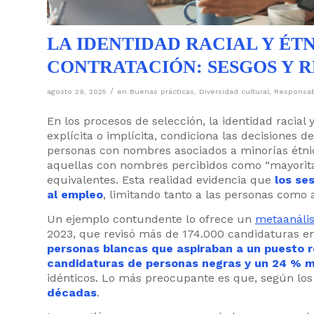
LA IDENTIDAD RACIAL Y ÉT
CONTRATACIÓN: SESGOS Y R
/
agosto 29, 2025
en
Buenas prácticas
,
Diversidad cultural
,
Responsabi
En los procesos de selección, la identidad racial
explícita o implícita, condiciona las decisiones
personas con nombres asociados a minorías étni
aquellas con nombres percibidos como “mayorita
equivalentes. Esta realidad evidencia que
los se
al empleo
, limitando tanto a las personas como 
Un ejemplo contundente lo ofrece un
metaanális
2023, que revisó más de 174.000 candidaturas en
personas blancas que aspiraban a un puesto r
candidaturas de personas negras y un 24 % má
idénticos. Lo más preocupante es que, según los
décadas
.