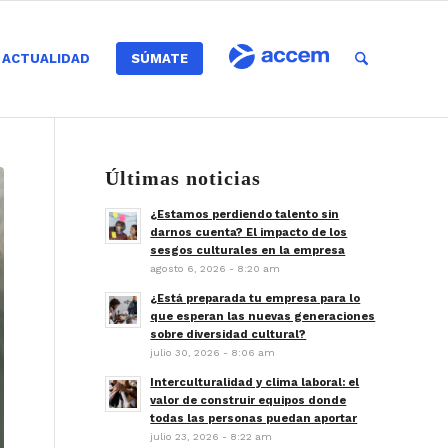
ACTUALIDAD
SÚMATE
Últimas noticias
¿Estamos perdiendo talento sin
darnos cuenta? El impacto de los
sesgos culturales en la empresa
agosto 6, 2026 - 8:20 am
¿Está preparada tu empresa para lo
que esperan las nuevas generaciones
sobre diversidad cultural?
julio 30, 2026 - 8:06 am
Interculturalidad y clima laboral: el
valor de construir equipos donde
todas las personas puedan aportar
julio 23, 2026 - 8:22 am