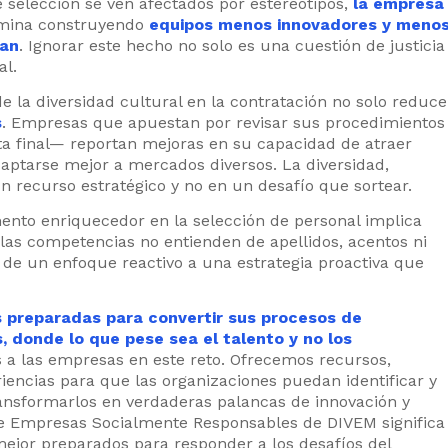
 selección se ven afectados por estereotipos,
la empresa
rmina construyendo
equipos menos innovadores y meno
ran
. Ignorar este hecho no solo es una cuestión de justicia
al.
e la diversidad cultural en la contratación no solo reduce
s
. Empresas que apuestan por revisar sus procedimientos
ta final— reportan mejoras en su capacidad de atraer
adaptarse mejor a mercados diversos. La diversidad,
 recurso estratégico y no en un desafío que sortear.
mento enriquecedor en la selección de personal implica
 las competencias no entienden de apellidos, acentos ni
 de un enfoque reactivo a una estrategia proactiva que
s preparadas para convertir sus procesos de
, donde lo que pese sea el talento y no los
a las empresas en este reto. Ofrecemos recursos,
iencias para que las organizaciones puedan identificar y
ransformarlos en verdaderas palancas de innovación y
e Empresas Socialmente Responsables de DIVEM significa
mejor preparados para responder a los desafíos del