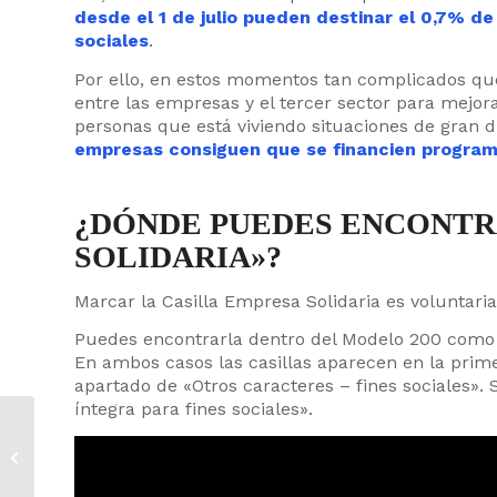
desde el 1 de julio pueden destinar el 0,7% de
sociales
.
Por ello, en estos momentos tan complicados qu
entre las empresas y el tercer sector para mejor
personas que está viviendo situaciones de gran d
empresas consiguen que se financien programas
¿DÓNDE PUEDES ENCONTR
SOLIDARIA»?
Marcar la Casilla Empresa Solidaria es voluntari
Puedes encontrarla dentro del Modelo 200 como c
En ambos casos las casillas aparecen en la prime
apartado de «Otros caracteres – fines sociales»
íntegra para fines sociales».
Diversidad sexual y
cultural, un reto en la
gestión de la
diversidad