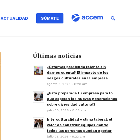
ACTUALIDAD
SÚMATE
Últimas noticias
¿Estamos perdiendo talento sin
darnos cuenta? El impacto de los
sesgos culturales en la empresa
agosto 6, 2026 - 8:20 am
¿Está preparada tu empresa para lo
que esperan las nuevas generaciones
sobre diversidad cultural?
julio 30, 2026 - 8:06 am
Interculturalidad y clima laboral: el
valor de construir equipos donde
todas las personas puedan aportar
julio 23, 2026 - 8:22 am