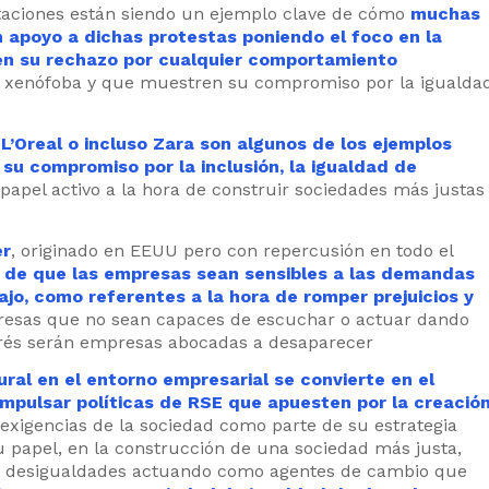
taciones están siendo un ejemplo clave de cómo
muchas
apoyo a dichas protestas poniendo el foco en la
cen su rechazo por cualquier comportamiento
o xenófoba y que muestren su compromiso por la igualda
L’Oreal o incluso Zara son algunos de los ejemplos
u compromiso por la inclusión, la igualdad de
pel activo a la hora de construir sociedades más justas
er
, originado en EEUU pero con repercusión en todo el
 de que las empresas sean sensibles a las demandas
ajo, como referentes a la hora de romper prejuicios y
resas que no sean capaces de escuchar o actuar dando
erés serán empresas abocadas a desaparecer
ural en el entorno empresarial se convierte en el
impulsar políticas de RSE que apuesten por la creació
exigencias de la sociedad como parte de su estrategia
u papel, en la construcción de una sociedad más justa,
las desigualdades actuando como agentes de cambio que