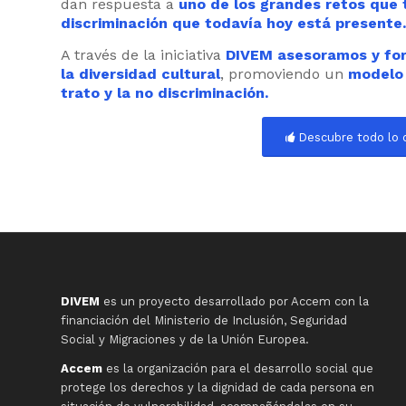
dan respuesta a
uno de los grandes retos que
discriminación que todavía hoy está presente.
A través de la iniciativa
DIVEM
asesoramos y for
la diversidad cultural
, promoviendo un
modelo 
trato y la no discriminación.
Descubre todo lo 
DIVEM
es un proyecto desarrollado por Accem con la
financiación del Ministerio de Inclusión, Seguridad
Social y Migraciones y de la Unión Europea.
Accem
es la organización para el desarrollo social que
protege los derechos y la dignidad de cada persona en