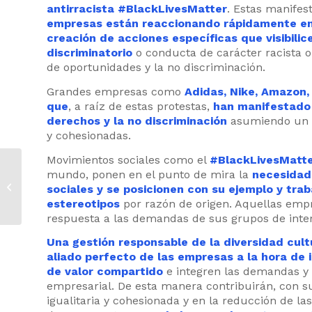
antirracista
#BlackLivesMatter
. Estas manifes
empresas están reaccionando rápidamente en 
creación de acciones específicas que visibili
discriminatorio
o conducta de carácter racista 
de oportunidades y la no discriminación.
Grandes empresas como
Adidas, Nike, Amazon, 
que
, a raíz de estas protestas,
han manifestado s
derechos y la no discriminación
asumiendo un pa
y cohesionadas.
Movimientos sociales como el
#BlackLivesMatt
#MásQueNuncaEmpreXas:
mundo, ponen en el punto de mira la
necesidad
marcar la Casilla de
sociales y se posicionen con su ejemplo y trab
Empresa Solidaria en el
estereotipos
por razón de origen. Aquellas emp
Impuesto...
respuesta a las demandas de sus grupos de int
Una gestión responsable de la diversidad cult
aliado perfecto de las empresas a la hora de 
de valor compartido
e integren las demandas y 
empresarial. De esta manera contribuirán, con s
igualitaria y cohesionada y en la reducción de 