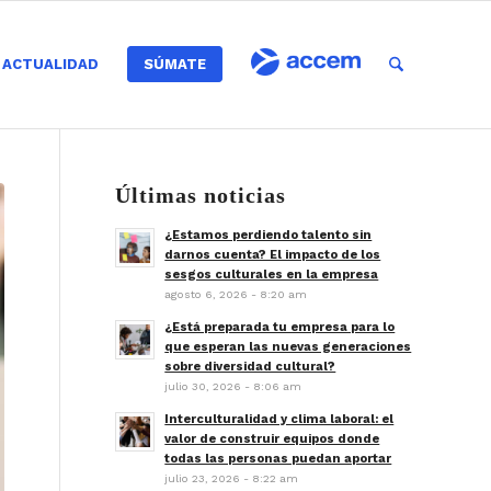
ACTUALIDAD
SÚMATE
Últimas noticias
¿Estamos perdiendo talento sin
darnos cuenta? El impacto de los
sesgos culturales en la empresa
agosto 6, 2026 - 8:20 am
¿Está preparada tu empresa para lo
que esperan las nuevas generaciones
sobre diversidad cultural?
julio 30, 2026 - 8:06 am
Interculturalidad y clima laboral: el
valor de construir equipos donde
todas las personas puedan aportar
julio 23, 2026 - 8:22 am