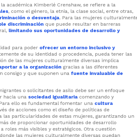
 la académica Kimberlé Crenshaw, se refiere a la
ales
, como el género, la etnia, la clase social, entre otras,
riminación o desventaja
. Para las mujeres culturalment
le discriminación
que puede resultar en barreras
ral,
limitando sus oportunidades de desarrollo y
lidad para poder
ofrecer un entorno inclusivo y
temente de su identidad o procedencia, pueda tener las
ón de las mujeres culturalmente diversas implica
portar a la organización
gracias a las diferentes
aen consigo y que suponen una
fuente invaluable de
migrantes o solicitantes de asilo debe ser un enfoque
ar hacia una
sociedad igualitaria
comenzando y
 Para ello es fundamental fomentar una
cultura
vés de acciones como el diseño de políticas de
 las particularidades de estas mujeres, garantizando un
más de proporcionar oportunidades de desarrollo
 roles más visibles y estratégicos. Otra cuestión
donde las mujeres culturalmente diversas puedan