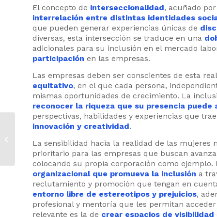
El concepto de
interseccionalidad
, acuñado por
interrelación entre distintas identidades soci
que pueden generar experiencias únicas de
disc
diversas, esta intersección se traduce en una
dob
adicionales para su inclusión en el mercado labo
participación
en las empresas.
Las empresas deben ser conscientes de esta rea
equitativo
, en el que cada persona, independien
mismas oportunidades de crecimiento. La inclusi
reconocer la riqueza que su presencia puede a
perspectivas, habilidades y experiencias que tr
2025: un año de
innovación y creatividad
.
retos y
La sensibilidad hacia la realidad de las mujeres 
oportunidades en
prioritario para las empresas que buscan avanz
De&I
colocando su propia corporación como ejemplo.
organizacional que promueva la inclusión
a tra
reclutamiento y promoción que tengan en cuenta
entorno libre de estereotipos y prejuicios
, ade
profesional y mentoría que les permitan acceder a
relevante es la de
crear espacios de visibilidad