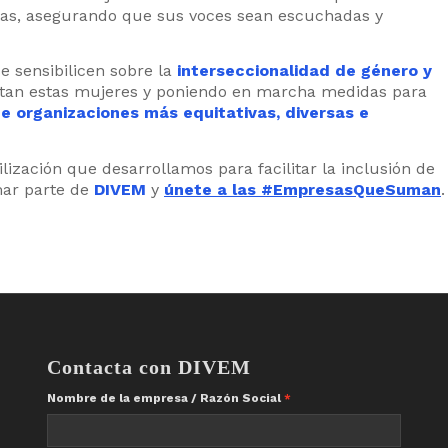
stas, asegurando que sus voces sean escuchadas y
 sensibilicen sobre la
interseccionalidad de género y
ntan estas mujeres y poniendo en marcha medidas para
e organizaciones más equitativas, diversas e
ización que desarrollamos para facilitar la inclusión de
mar parte de
DIVEM
y
únete a las #EmpresasQueSuman
.
Contacta con DIVEM
Nombre de la empresa / Razón Social