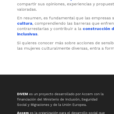
compartir sus opiniones, experiencias y propue
valoradas.
En resumen, es fundamental que las empresas se
cultura
, comprendiendo las barreras que enfre
contrarrestarlas y contribuir a la
construcción d
inclusivas
.
Si quieres conocer más sobre acciones de sensibil
las mujeres culturalmente diversas, entra a for
DIVEM
es un proyecto desarrollado por Accem con la
financiación del Ministerio de Inclusión, Seguridad
Social y Migraciones y de la Unión Europea.
Accem
es la organización para el desarrollo social que