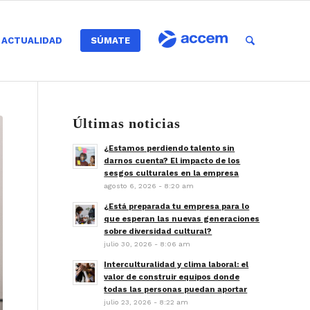
ACTUALIDAD
SÚMATE
Últimas noticias
¿Estamos perdiendo talento sin
darnos cuenta? El impacto de los
sesgos culturales en la empresa
agosto 6, 2026 - 8:20 am
¿Está preparada tu empresa para lo
que esperan las nuevas generaciones
sobre diversidad cultural?
julio 30, 2026 - 8:06 am
Interculturalidad y clima laboral: el
valor de construir equipos donde
todas las personas puedan aportar
julio 23, 2026 - 8:22 am