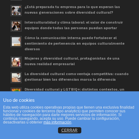
¿Está preparada tu empresa para lo que esperan las
nuevas generaciones sobre diversidad cultural?
Interculturalidad y clima laboral: el valor de construir
equipos donde todas las personas puedan aportar
Cómo la comunicación interna puede fortalecer el
sentimiento de pertenencia en equipos culturalmente
diversos
Mujeres y diversidad cultural, protagonistas de una
nueva realidad empresarial
La diversidad cultural como ventaja competitiva: cuando
gestionar bien las diferencias marca la diferencia
Diversidad cultural y LGTBIQ+: distintos contextos, un
mismo espacio de trabajo
Uso de cookies
Día Mundial de las Personas Refugiadas. Una
Esta web utiliza cookies operativas propias que tienen una exclusiva finalidad
oportunidad para avanzar en diversidad cultural
funcional y cookies de terceros (tipo analytics) que permiten conocer sus
hábitos de navegación para darle mejores servicios de información. Si
continúa navegando, acepta su uso. Puede cambiar la configuración,
desactivarlas u obtener
más información
.
CERRAR