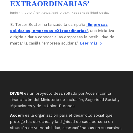
EXTRAORDINARIAS’
/
junio 14, 2019
en
Actualidad DIVEM
,
Responsabilidad Social
El Tercer Sector ha lanzado la campaña
‘Empresas
solidarias, empresas eXtraordinarias’
, una iniciativa
dirigida a dar a conocer a las empresas la posibilidad de
marcar la casilla “empresa solidaria”.
Leer más
DIVEM
es un proyecto desarrollado por Accem con la
financiación del Ministerio de Inclusión, Seguridad Social y
Migraciones y de la Unión Europea.
Accem
es la organización para el desarrollo social que
protege los derechos y la dignidad de cada persona en
situación de vulnerabilidad, acompañándolas en su camino,