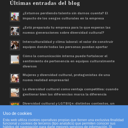
Últimas entradas del blog
¿Estamos perdiendo talento sin darnos cuenta? El
impacto de los sesgos culturales en la empresa
¿Está preparada tu empresa para lo que esperan las
nuevas generaciones sobre diversidad cultural?
Interculturalidad y clima laboral: el valor de construir
equipos donde todas las personas puedan aportar
Cómo la comunicación interna puede fortalecer el
sentimiento de pertenencia en equipos culturalmente
diversos
Mujeres y diversidad cultural, protagonistas de una
nueva realidad empresarial
La diversidad cultural como ventaja competitiva: cuando
gestionar bien las diferencias marca la diferencia
Diversidad cultural y LGTBIQ+: distintos contextos, un
mismo espacio de trabajo
Uso de cookies
Día Mundial de las Personas Refugiadas. Una
Esta web utiliza cookies operativas propias que tienen una exclusiva finalidad
oportunidad para avanzar en diversidad cultural
funcional y cookies de terceros (tipo analytics) que permiten conocer sus
hábitos de navegación para darle mejores servicios de información. Si