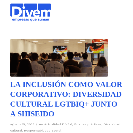
LA INCLUSIÓN COMO VALOR
CORPORATIVO: DIVERSIDAD
CULTURAL LGTBIQ+ JUNTO
A SHISEIDO
/
agosto 15, 2025
en
Actualidad DIVEM
,
Buenas prácticas
,
Diversidad
cultural
,
Responsabilidad Social