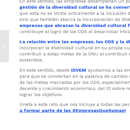
En este sentido, las empresas desempeñan un pap
gestión de la diversidad cultural se ha conv
que esta no se limita únicamente a la inclusión d
sino que también abarca la incorporación de div
empresas que abrazan la diversidad cultural f
contribuye al logro de los ODS al desarrollar inici
Diversidad cultural e
La relación entre las empresas, los ODS y la d
igualdad salarial: hacia
incorporan la diversidad cultural en su propia c
una retribución justa,
contribuir a estas metas de la ONU al contribuir 
equitativa...
sostenible.
En este sentido, desde
DIVEM
ayudamos a las emp
para que se conviertan en la palanca de cambio 
de las metas marcadas por los ODS, especialment
decente y crecimiento económico, del 10 sobre r
lograr los objetivos.
Únete a este reto que nos incluye a todas las pe
a formar parte de las #EmpresasQueSuman!