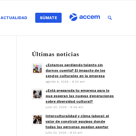
ACTUALIDAD
SÚMATE
Últimas noticias
¿Estamos perdiendo talento sin
darnos cuenta? El impacto de los
sesgos culturales en la empresa
agosto 6, 2026 - 8:20 am
¿Está preparada tu empresa para lo
que esperan las nuevas generaciones
sobre diversidad cultural?
julio 30, 2026 - 8:06 am
Interculturalidad y clima laboral: el
valor de construir equipos donde
todas las personas puedan aportar
julio 23, 2026 - 8:22 am