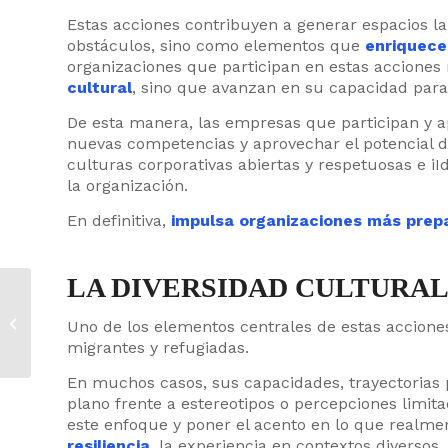
Estas acciones contribuyen a generar espacios 
obstáculos, sino como elementos que
enriquece
organizaciones que participan en estas acciones
cultural
, sino que avanzan en su capacidad para 
De esta manera, las empresas que participan y 
nuevas competencias y aprovechar el potencial 
culturas corporativas abiertas y respetuosas e iId
la organización.
En definitiva,
impulsa organizaciones más prep
LA DIVERSIDAD CULTURA
Cómo impulsar el
diálogo intercultural
Uno de los elementos centrales de estas acciones 
en las organizaciones
migrantes y refugiadas.
En muchos casos, sus capacidades, trayectorias
plano frente a estereotipos o percepciones limi
este enfoque y poner el acento en lo que realme
resiliencia
, la experiencia en contextos diversos,