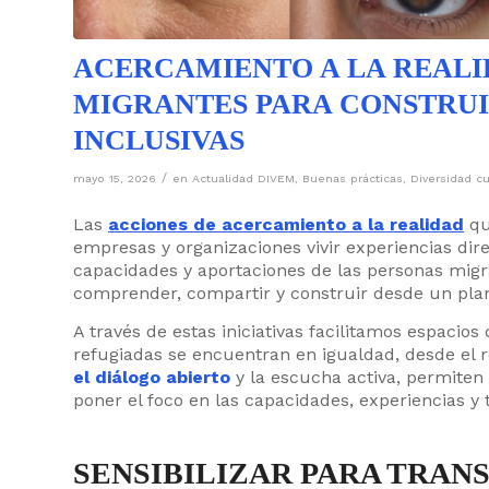
ACERCAMIENTO A LA REALI
MIGRANTES PARA CONSTRU
INCLUSIVAS
/
mayo 15, 2026
en
Actualidad DIVEM
,
Buenas prácticas
,
Diversidad cu
Las
acciones de acercamiento a la realidad
qu
empresas y organizaciones vivir experiencias dir
capacidades y aportaciones de las personas migra
comprender, compartir y construir desde un plan
A través de estas iniciativas facilitamos espaci
refugiadas se encuentran en igualdad, desde el 
el diálogo abierto
y la escucha activa, permiten
poner el foco en las capacidades, experiencias y 
SENSIBILIZAR PARA TRA