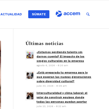
ACTUALIDAD
SÚMATE
Últimas noticias
¿Estamos perdiendo talento sin
darnos cuenta? El impacto de los
sesgos culturales en la empresa
agosto 6, 2026 - 8:20 am
¿Está preparada tu empresa para lo
que esperan las nuevas generaciones
sobre diversidad cultural?
julio 30, 2026 - 8:06 am
Interculturalidad y clima laboral: el
valor de construir equipos donde
todas las personas puedan aportar
julio 23, 2026 - 8:22 am