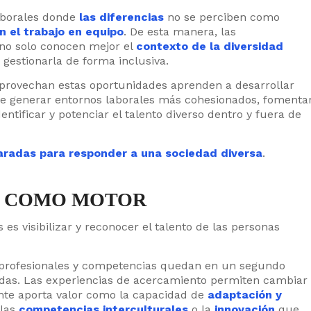
laborales donde
las diferencias
no se perciben como
n el trabajo en equipo
. De esta manera, las
 no solo conocen mejor el
contexto de la diversidad
gestionarla de forma inclusiva.
aprovechan estas oportunidades aprenden a desarrollar
de generar entornos laborales más cohesionados, fomenta
entificar y potenciar el talento diverso dentro y fuera de
aradas para responder a una sociedad diversa
.
L COMO MOTOR
es visibilizar y reconocer el talento de las personas
 profesionales y competencias quedan en un segundo
tadas. Las experiencias de acercamiento permiten cambiar
nte aporta valor como la capacidad de
adaptación y
 las
competencias interculturales
o la
innovación
que