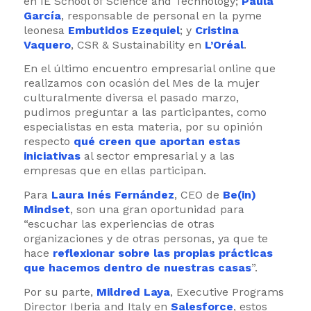
en IE School of Science and Technology;
Paula
García
, responsable de personal en la pyme
leonesa
Embutidos Ezequiel
; y
Cristina
Vaquero
, CSR & Sustainability en
L’Oréal
.
En el último encuentro empresarial online que
realizamos con ocasión del Mes de la mujer
culturalmente diversa el pasado marzo,
pudimos preguntar a las participantes, como
especialistas en esta materia, por su opinión
respecto
qué creen que aportan estas
iniciativas
al sector empresarial y a las
empresas que en ellas participan.
Para
Laura Inés Fernández
, CEO de
Be(in)
Mindset
, son una gran oportunidad para
“escuchar las experiencias de otras
organizaciones y de otras personas, ya que te
hace
reflexionar sobre las propias prácticas
que hacemos dentro de nuestras casas
”.
Por su parte,
Mildred Laya
, Executive Programs
Director Iberia and Italy en
Salesforce
, estos