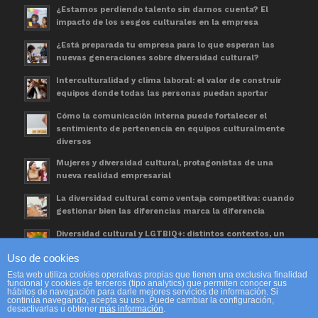
¿Estamos perdiendo talento sin darnos cuenta? El
impacto de los sesgos culturales en la empresa
¿Está preparada tu empresa para lo que esperan las
nuevas generaciones sobre diversidad cultural?
Interculturalidad y clima laboral: el valor de construir
equipos donde todas las personas puedan aportar
Cómo la comunicación interna puede fortalecer el
sentimiento de pertenencia en equipos culturalmente
diversos
Mujeres y diversidad cultural, protagonistas de una
nueva realidad empresarial
La diversidad cultural como ventaja competitiva: cuando
gestionar bien las diferencias marca la diferencia
Diversidad cultural y LGTBIQ+: distintos contextos, un
mismo espacio de trabajo
Uso de cookies
Día Mundial de las Personas Refugiadas. Una
Esta web utiliza cookies operativas propias que tienen una exclusiva finalidad
oportunidad para avanzar en diversidad cultural
funcional y cookies de terceros (tipo analytics) que permiten conocer sus
hábitos de navegación para darle mejores servicios de información. Si
continúa navegando, acepta su uso. Puede cambiar la configuración,
desactivarlas u obtener
más información
.