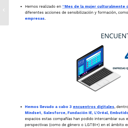
Olatz Merino,
Hemos realizado en
“Mes de la mujer culturalmente 
mánager de RSC en
diferentes acciones de sensibilización y formación, com
Sigma AI: «Las
empresas
.
empresas necesitan
un liderazgo...
Hemos llevado a cabo 3
encuentros digitales
, dentr
Mindset, Salesforce
,
Fundación IE, L’Oréal, Embutid
espacios estas compañías han podido intercambiar sus ex
perspectivas (como de género o LGTBI+) en el ámbito e