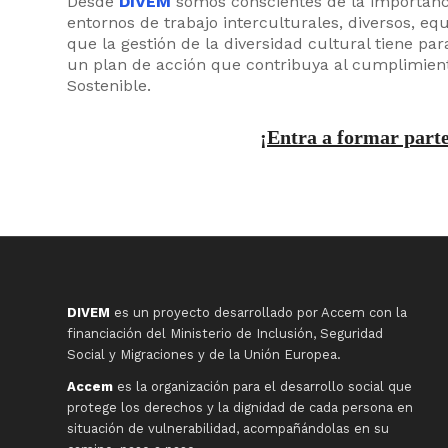
Desde
DIVEM
somos conscientes de la importanci
entornos de trabajo interculturales, diversos, equ
que la gestión de la diversidad cultural tiene pa
un plan de acción que contribuya al cumplimient
Sostenible.
¡Entra a formar par
DIVEM
es un proyecto desarrollado por Accem con la
financiación del Ministerio de Inclusión, Seguridad
Social y Migraciones y de la Unión Europea.
Accem
es la organización para el desarrollo social que
protege los derechos y la dignidad de cada persona en
situación de vulnerabilidad, acompañándolas en su