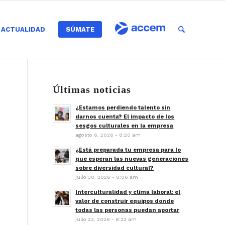
ACTUALIDAD
SÚMATE
Últimas noticias
¿Estamos perdiendo talento sin
darnos cuenta? El impacto de los
sesgos culturales en la empresa
agosto 6, 2026 - 8:20 am
¿Está preparada tu empresa para lo
que esperan las nuevas generaciones
sobre diversidad cultural?
julio 30, 2026 - 8:06 am
Interculturalidad y clima laboral: el
valor de construir equipos donde
todas las personas puedan aportar
julio 23, 2026 - 8:22 am