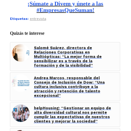
¡Súmate a Divem y únete a las
#EmpresasQueSuman!
Etiquetas:
entrevista
Quizás te interese
Salomé Suárez, directora de
Relaciones Corporativas en
Multiópticas: “La mejor forma de
sensibilizar es a través de la
formación y de la visibilidad”
Andrea Marcos, responsable del
Consejo de Inclusión de Dow: “Una
cultura inclusiva contribuye a la
atracción y retención de talento
excepcional”
helpHousing: “Gestionar un equipo de
alta diversidad cultural nos permite
cumplir las expectativas de nuestros
clientes y mejorar la sociedad”