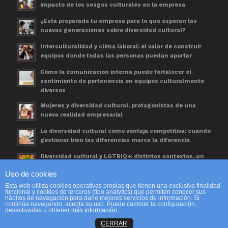
impacto de los sesgos culturales en la empresa
¿Está preparada tu empresa para lo que esperan las
nuevas generaciones sobre diversidad cultural?
Interculturalidad y clima laboral: el valor de construir
equipos donde todas las personas puedan aportar
Cómo la comunicación interna puede fortalecer el
sentimiento de pertenencia en equipos culturalmente
diversos
Mujeres y diversidad cultural, protagonistas de una
nueva realidad empresarial
La diversidad cultural como ventaja competitiva: cuando
gestionar bien las diferencias marca la diferencia
Diversidad cultural y LGTBIQ+: distintos contextos, un
mismo espacio de trabajo
Uso de cookies
Día Mundial de las Personas Refugiadas. Una
Esta web utiliza cookies operativas propias que tienen una exclusiva finalidad
oportunidad para avanzar en diversidad cultural
funcional y cookies de terceros (tipo analytics) que permiten conocer sus
hábitos de navegación para darle mejores servicios de información. Si
continúa navegando, acepta su uso. Puede cambiar la configuración,
desactivarlas u obtener
más información
.
CERRAR