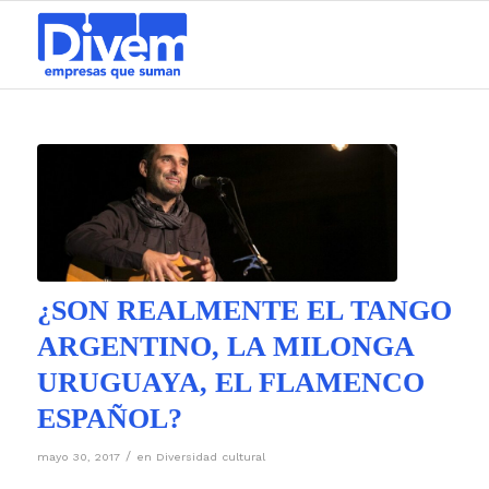
¿SON REALMENTE EL TANGO
ARGENTINO, LA MILONGA
URUGUAYA, EL FLAMENCO
ESPAÑOL?
/
mayo 30, 2017
en
Diversidad cultural