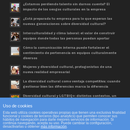
¿Estamos perdiendo talento sin darnos cuenta? El
impacto de los sesgos culturales en la empresa
¿Está preparada tu empresa para lo que esperan las
nuevas generaciones sobre diversidad cultural?
Interculturalidad y clima laboral: el valor de construir
equipos donde todas las personas puedan aportar
Cómo la comunicación interna puede fortalecer el
sentimiento de pertenencia en equipos culturalmente
diversos
Mujeres y diversidad cultural, protagonistas de una
nueva realidad empresarial
La diversidad cultural como ventaja competitiva: cuando
gestionar bien las diferencias marca la diferencia
Diversidad cultural y LGTBIQ+: distintos contextos, un
mismo espacio de trabajo
Uso de cookies
Día Mundial de las Personas Refugiadas. Una
Esta web utiliza cookies operativas propias que tienen una exclusiva finalidad
oportunidad para avanzar en diversidad cultural
funcional y cookies de terceros (tipo analytics) que permiten conocer sus
hábitos de navegación para darle mejores servicios de información. Si
continúa navegando, acepta su uso. Puede cambiar la configuración,
desactivarlas u obtener
más información
.