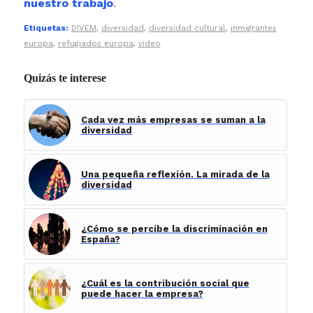
nuestro trabajo
.
Etiquetas:
DIVEM
,
diversidad
,
diversidad cultural
,
inmigrantes
europa
,
refugiados europa
,
video
Quizás te interese
Cada vez más empresas se suman a la
diversidad
Una pequeña reflexión. La mirada de la
diversidad
¿Cómo se percibe la discriminación en
España?
¿Cuál es la contribución social que
puede hacer la empresa?