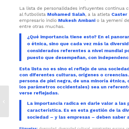
La lista de personalidades influyentes continua 
al futbolista
Mohamed Salah
, a la atleta
Caster
empresario indio
Mukesh Ambani
o la yemení d
entre otras muchas.
¿Qué importancia tiene esto? En el panora
o étnica, sino que cada vez más la diversi
considerados referentes a nivel mundial po
puesto que desempeñan, con independencia
Esta lista no es sino el reflejo de una socied
con diferentes culturas, orígenes o creencias.
persona de piel negra, de una minoría étnica, 
los parámetros occidentales) sea un referent
verse reflejadas.
El talento perdido de
las mujeres
La importancia radica en darle valor a las
extranjeras en
característica. Es en esta gestión de la di
España
sociedad – y las empresas – deben saber 
Etiquetas:
diversidad
,
diversidad cultural
,
inmigrantes europa
,
r