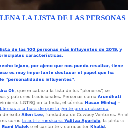
LENA LA LISTA DE LAS PERSONAS
lista de las 100 personas más influyentes de 2019
, y
principales características.
hecho lejano, por ajeno que nos pueda resultar, tiene
 eso es muy importante destacar el papel que ha
 de “personalidades influyentes”.
dra Oh
, que encabeza la lista de los “pioneros”, se
os y patrones tradicionales. Personas como
Arundhati
ovimiento LGTBQ en la India, el cómico
Hasan Minhaj
–
emas a la hora de que la gente pronunciase su
a de éxito
Ailen Lee
, fundadora de Cowboy Ventures. En e
mbres como
la actriz mexicana
Yalitza Aparicio
, la pintora
r
Rami Malek
o el cantante y compositor
Khalid
.