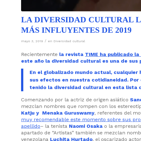
LA DIVERSIDAD CULTURAL L
MÁS INFLUYENTES DE 2019
/
mayo 3, 2019
en
Diversidad cultural
Recientemente
la revista
TIME ha publicado la 
este año la diversidad cultural es una de sus 
En el globalizado mundo actual, cualquier 
sus efectos en nuestra cotidianeidad. Por
tenido la diversidad cultural en esta lista
Comenzando por la actriz de origen asiático
San
mezclan nombres que rompen con los estereotip
Katju y Menaka Guruswamy
, referentes del m
muy recomendable este momento sobre sus probl
apellido
– la tenista
Naomi Osaka
o la empresari
apartado de “Artistas” también se mezclan no
venezolana
Luchita Hurtado
, el oscarizado acto