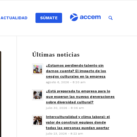
ACTUALIDAD
SÚMATE
Últimas noticias
¿Estamos perdiendo talento sin
darnos cuenta? El impacto de los
sesgos culturales en la empresa
agosto 6, 2026 - 8:20 am
¿Está preparada tu empresa para lo
que esperan las nuevas generaciones
sobre diversidad cultural?
julio 30, 2026 - 8:06 am
Interculturalidad y clima laboral: el
valor de construir equipos donde
todas las personas puedan aportar
julio 23, 2026 - 8:22 am